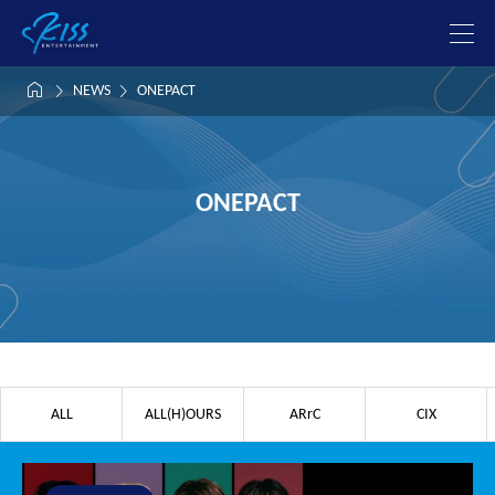



NEWS
ONEPACT
ONEPACT
ALL
ALL(H)OURS
ARrC
CIX