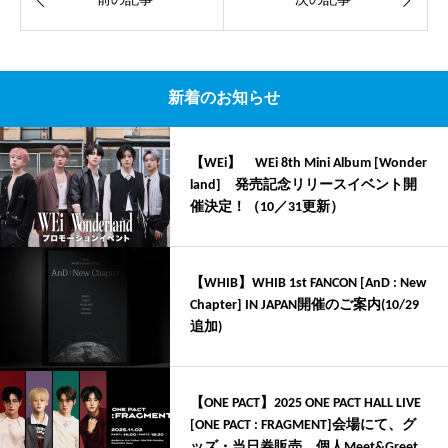


前の記事
次の記事
新着のお知らせ
【WEi】 WEi 8th Mini Album [Wonder
land] 発売記念リリースイベント開
催決定！（10／31更新）
【WHIB】WHIB 1st FANCON [AnD : New
Chapter] IN JAPAN開催のご案内(10/29
追加)
【ONE PACT】2025 ONE PACT HALL LIVE
[ONE PACT : FRAGMENT]会場にて、グ
ッズ・当日券販売、個人Meet&Greet