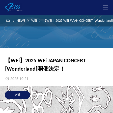




NEWS
WEi
【WEi】2025 WEi JAPAN CONCERT [Wonderl
【WEi】2025 WEi JAPAN CONCERT
[Wonderland]開催決定！
2025.10.21
WEi